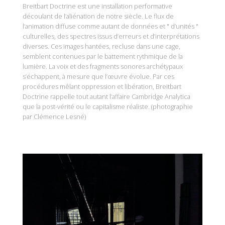
Breitbart Doctrine est une installation performative
découlant de l’aliénation de notre siècle. Le flux de
l’animation diffuse comme autant de données et " d’unités "
culturelles, des spectres issus d’erreurs et d’interprétations
diverses. Ces images hantées, recluse dans une cage,
semblent contenues par le battement rythmique de la
lumière. La voix et des fragments sonores archétypaux
s’échappent, à mesure que l’œuvre évolue. Par ces
procédures mêlant oppression et libération, Breitbart
Doctrine rappelle tout autant l’affaire Cambridge Analytica
que la post-vérité ou le capitalisme réaliste. (photographie
par Clémence Lesné)