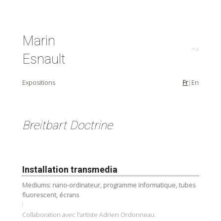
Marin
/* Art
Esnault
Expositions
Fr
En
Breitbart Doctrine
Installation transmedia
Mediums: nano-ordinateur, programme informatique, tubes
fluorescent, écrans
Collaboration avec l'artiste Adrien Ordonneau.